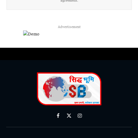
agreement.
Advertisement
Facebook
X
Instagram
(Twitter)