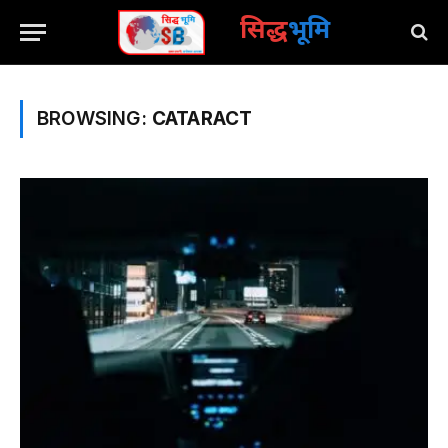
सिद्ध
भूमि
BROWSING:
CATARACT