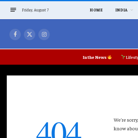
Friday, August 7
HOME
INDIA
Facebook
X
Instagram
(Twitter)
In the News
Lifest
404
We're sorry
know about 