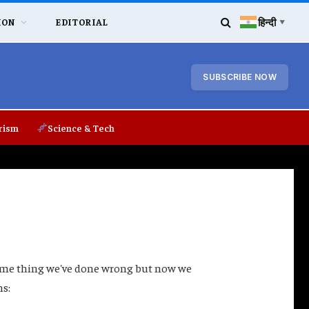
हिन्दी
ION
EDITORIAL
▼
SUBSCRIBE NOW
rism
Science & Tech
y some thing we've done wrong but now we
ns: