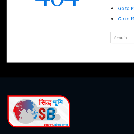
Go to P
Go to 