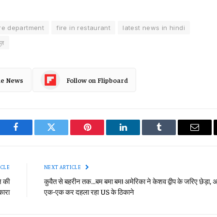
ire department
fire in restaurant
latest news in hindi
यूज़
le News
Follow on Flipboard
Facebook
Twitter
Pinterest
LinkedIn
Tumblr
Email
ICLE
NEXT ARTICLE
े की
कुवैत से बहरीन तक…बम बमा बम! अमेरिका ने केशव द्वीप के जरिए छेड़ा,
कारा
एक-एक कर दहला रहा US के ठिकाने