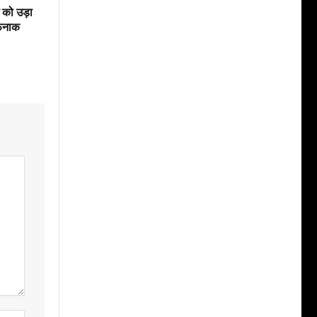
 को उड़ा
ौफनाक