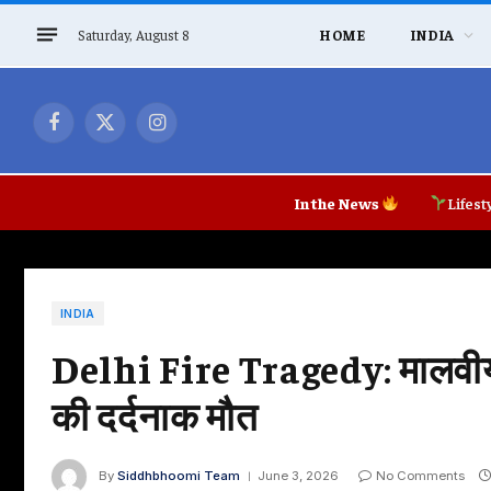
Saturday, August 8
HOME
INDIA
Facebook
X
Instagram
(Twitter)
In the News
Lifest
INDIA
Delhi Fire Tragedy: मालवीय नग
की दर्दनाक मौत
By
Siddhbhoomi Team
June 3, 2026
No Comments